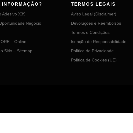
S INFORMAÇÃO?
TERMOS LEGAIS
o Adesivo X39
Aviso Legal (Disclaimer)
Oportunidade Negócio
Devoluções e Reembolsos
Termos e Condições
ORE – Online
Isenção de Responsabilidade
o Sitio – Sitemap
Política de Privacidade
Política de Cookies (UE)
Copyright © 2026 Adesivos X39
–
Tema
OnePress
por FameThemes