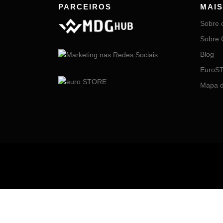
PARCEIROS
MAI
Sobre 
Sobre 
Blog
EuroST
Mapa d