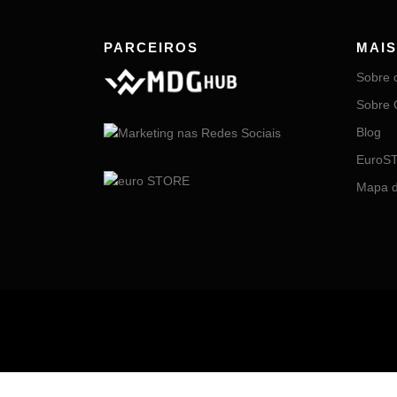
PARCEIROS
MAI
Sobre 
Sobre 
Blog
EuroST
Mapa d