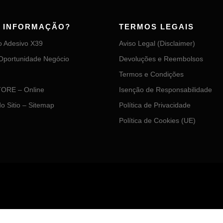
S INFORMAÇÃO?
TERMOS LEGAIS
o Adesivo X39
Aviso Legal (Disclaimer)
Oportunidade Negócio
Devoluções e Reembolsos
Termos e Condições
ORE – Online
Isenção de Responsabilidade
o Sitio – Sitemap
Política de Privacidade
Política de Cookies (UE)
Copyright © 2026 Adesivos X39
–
Tema
OnePress
por FameThemes